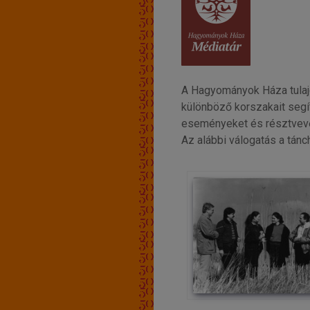
A Hagyományok Háza tulajd
különböző korszakait segít
eseményeket és résztvevői
Az alábbi válogatás a tán