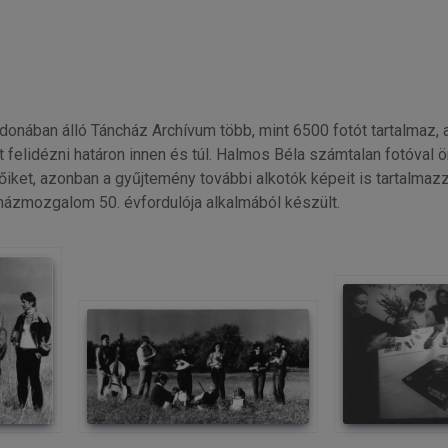
onában álló Táncház Archívum több, mint 6500 fotót tartalmaz
 felidézni határon innen és túl. Halmos Béla számtalan fotóval 
ket, azonban a gyűjtemény további alkotók képeit is tartalmazz
cházmozgalom 50. évfordulója alkalmából készült.