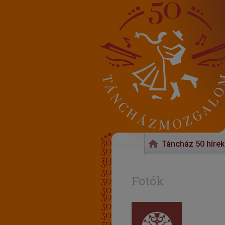
Táncház 50 hírek
Fotók