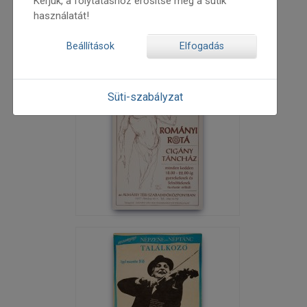
Kérjük, a folytatáshoz erősítse meg a sütik
használatát!
Beállítások
Elfogadás
Süti-szabályzat