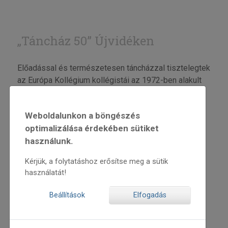
„Táncház 50” Újvidéken
Előadással és természetesen táncházzal tisztelegtek
az Európa Kollégium kollégistái az 1972-ben alakult
táncházmozgalom előtt
Weboldalunkon a böngészés
optimalizálása érdekében sütiket
használunk.
Kérjük, a folytatáshoz erősítse meg a sütik
használatát!
Beállítások
Elfogadás