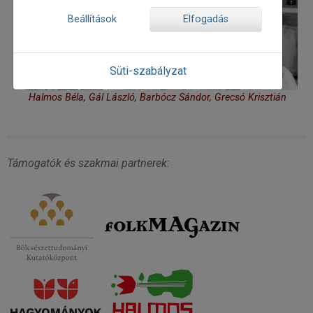
Beállítások
Elfogadás
Süti-szabályzat
Halmos Béla, Gál László, Barbócz Sándor, Grecsó Krisztián
Támogatók és szakmai partnerek: