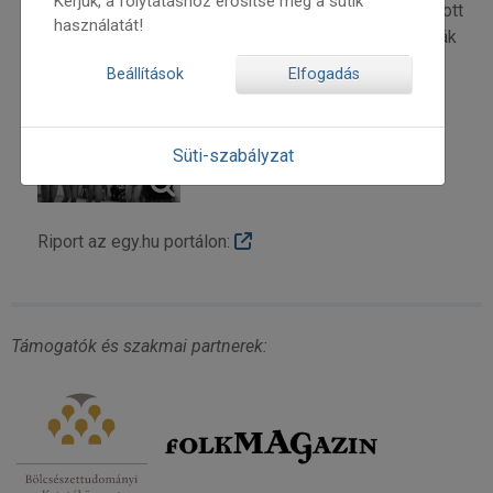
Kérjük, a folytatáshoz erősítse meg a sütik
táncosokban kitörölhetetlen nyomot hagyott az, amit ott
használatát!
láttak. Olyannyira, hogy elhatározták ők is megcsinálják
ezt Budapesten.
Beállítások
Elfogadás
Süti-szabályzat
Riport az egy.hu portálon:
Támogatók és szakmai partnerek: