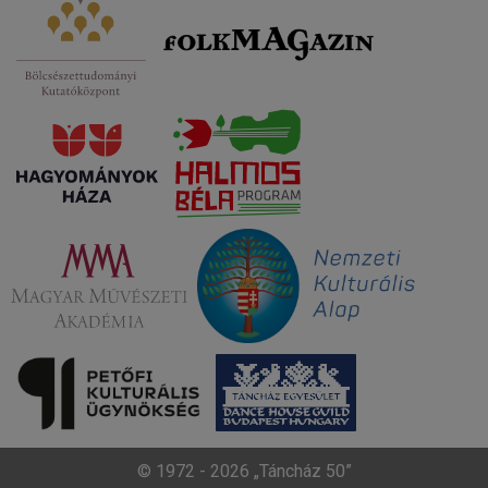
© 1972 - 2026 „Táncház 50”