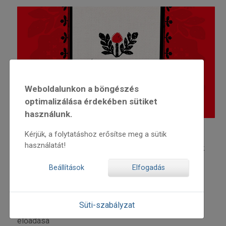
Weboldalunkon a böngészés
optimalizálása érdekében sütiket
használunk.
Kérjük, a folytatáshoz erősítse meg a sütik
május 7., szombat
használatát!
▪ 10:00-17:00 Kézműves foglalkozások gyerekeknek
és felnőtteknek
Beállítások
Elfogadás
▪ 10:00-11:30 Fókuszban Szék: zene, tánc, viselet és
fénykép. Szakmai szekcióülések
▪ 12:00-13:00 50 éves a táncházmozgalom. Novák
Süti-szabályzat
Ferenc, Korniss Péter, Stoller Antal és Lelkes Lajos
előadása