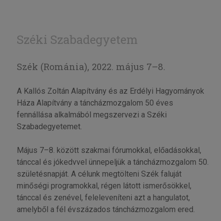
Széki Szabadegyetem
Szék (Románia), 2022. május 7–8.
A Kallós Zoltán Alapítvány és az Erdélyi Hagyományok
Háza Alapítvány a táncházmozgalom 50 éves
fennállása alkalmából megszervezi a Széki
Szabadegyetemet.
Május 7–8. között szakmai fórumokkal, előadásokkal,
tánccal és jókedvvel ünnepeljük a táncházmozgalom 50.
születésnapját. A célunk megtölteni Szék faluját
minőségi programokkal, régen látott ismerősökkel,
tánccal és zenével, feleleveníteni azt a hangulatot,
amelyből a fél évszázados táncházmozgalom ered.