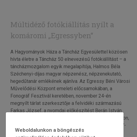
Múltidéző fotókiállítás nyílt a
komáromi „Egressyben“
A Hagyományok Háza a Táncház Egyesülettel közösen
hívta életre a Táncház 50 elnevezésű fotókiállítást – a
táncházmozgalom egyik megalapítója, Halmos Béla
Széchenyi-díjas magyar népzenész, népzenekutató,
hegedűtanár emlékének ajánlva. Az Egressy Béni Városi
Művelődési Központ emeleti előcsarnokában, a
Fonográf Fesztivál keretében, november 24-én
megnyílt tárlat szerkesztője a felvidéki származású
Farkas József, a nyomdai előkészítést Berán István
végezte. A megnyitón népdalokat énekelt Lakatos Áron,
aki este a saját zenekarával táncházat is tartott a RÉV-
Weboldalunkon a böngészés
Magyar Kultúra Házában. (2023. november 25.)