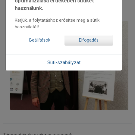
optimalizálása érdekében sütiket
használunk.
Cikk a ma7.sk weboldalon
Kérjük, a folytatáshoz erősítse meg a sütik
használatát!
Beállítások
Elfogadás
Süti-szabályzat
Támogatók és szakmai partnerek: